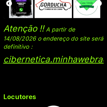
Atenção
!!
A partir de
14/08/2026 o endereço do si
te será
definitivo
:
cibernetica.minhawebrad
Locutores