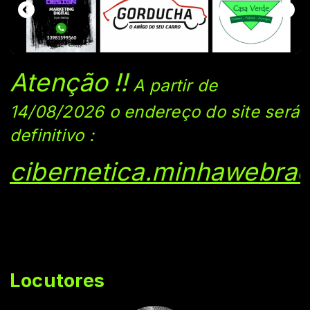
Atenção
!!
A partir de
14/08/2026 o endereço do si
te será
definitivo
:
cibernetica.minhawebrad
Locutores