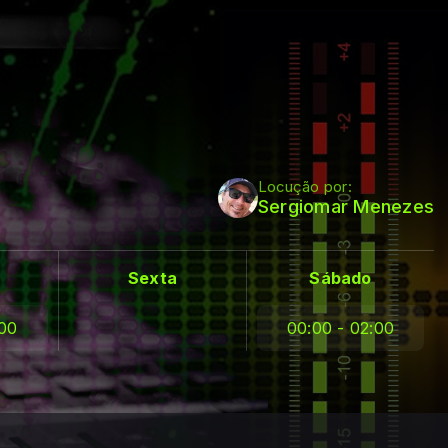
Locução por:
Sergiomar Menezes
Sexta
Sábado
:00
00:00 - 02:00