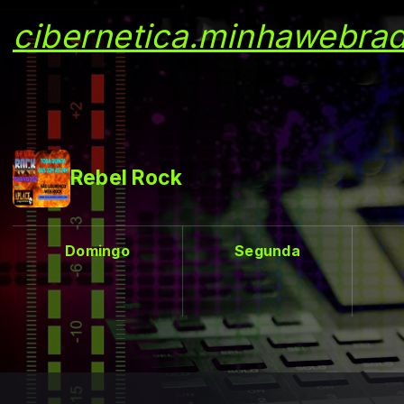
cibernetica.minhawebrad
Rebel Rock
Domingo
Segunda