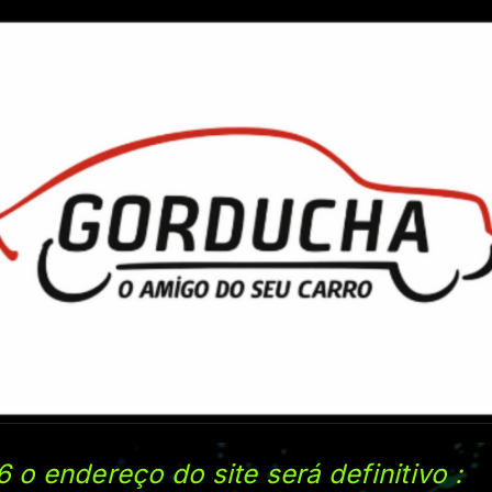
6 o endereço do si
te será definitivo
: