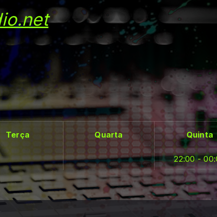
io.net
Terça
Quarta
Quinta
22:00 - 00