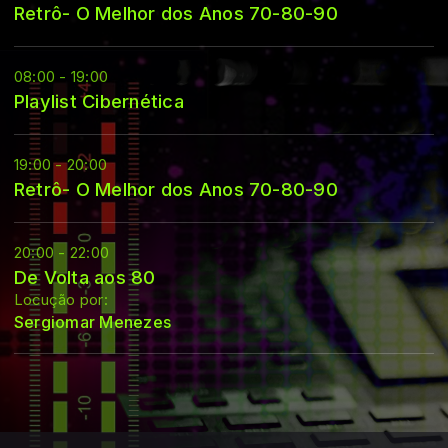
Retrô- O Melhor dos Anos 70-80-90
08:00 - 19:00
Playlist Cibernética
19:00 - 20:00
Retrô- O Melhor dos Anos 70-80-90
20:00 - 22:00
De Volta aos 80
Locução por:
Sergiomar Menezes